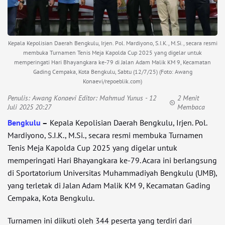
Kepala Kepolisian Daerah Bengkulu, Irjen. Pol. Mardiyono, S.I.K., M.Si., secara resmi
membuka Turnamen Tenis Meja Kapolda Cup 2025 yang digelar untuk
memperingati Hari Bhayangkara ke-79 di Jalan Adam Malik KM 9, Kecamatan
Gading Cempaka, Kota Bengkulu, Sabtu (12/7/25) (Foto: Awang
Konaevi/repoeblik.com)
Penulis:
Awang Konaevi Editor: Mahmud Yunus
- 12
2 Menit
Juli 2025 20:27
Membaca
Bengkulu
–
Kepala Kepolisian Daerah Bengkulu, Irjen. Pol.
Mardiyono, S.I.K., M.Si., secara resmi membuka Turnamen
Tenis Meja Kapolda Cup 2025 yang digelar untuk
memperingati Hari Bhayangkara ke-79. Acara ini berlangsung
di Sportatorium Universitas Muhammadiyah Bengkulu (UMB),
yang terletak di Jalan Adam Malik KM 9, Kecamatan Gading
Cempaka, Kota Bengkulu.
Turnamen ini diikuti oleh 344 peserta yang terdiri dari