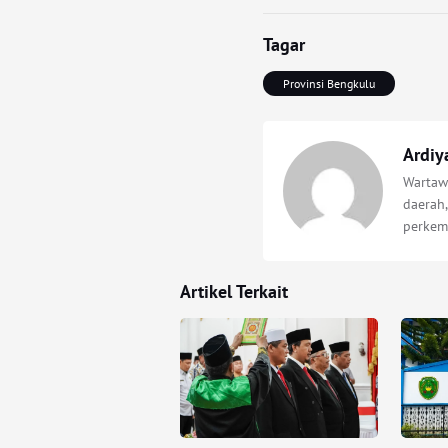
Tagar
Provinsi Bengkulu
Ardiy
Wartawa
daerah,
perkem
Artikel Terkait