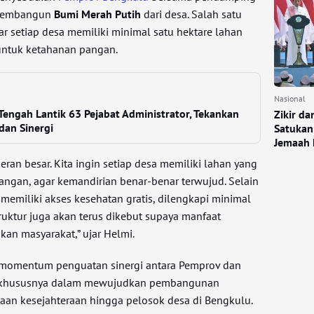
 membangun
Bumi Merah Putih
dari desa. Salah satu
r setiap desa memiliki minimal satu hektare lahan
untuk ketahanan pangan.
Nasional
Tengah Lantik 63 Pejabat Administrator, Tekankan
Zikir d
dan Sinergi
Satukan
Jemaah 
an besar. Kita ingin setiap desa memiliki lahan yang
angan, agar kemandirian benar-benar terwujud. Selain
 memiliki akses kesehatan gratis, dilengkapi minimal
truktur juga akan terus dikebut supaya manfaat
an masyarakat,” ujar Helmi.
i momentum penguatan sinergi antara Pemprov dan
 khususnya dalam mewujudkan pembangunan
aan kesejahteraan hingga pelosok desa di Bengkulu.