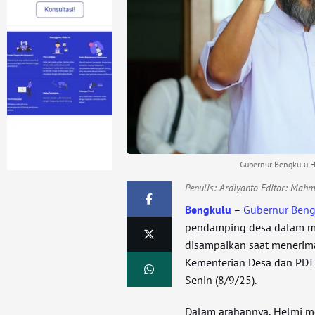
Gubernur Bengkulu H
Penulis:
Ardiyanto Editor: Mah
Bengkulu
–
Gubernur Ben
pendamping desa dalam me
disampaikan saat menerim
Kementerian Desa dan PDT 
Senin (8/9/25).
Dalam arahannya, Helmi 