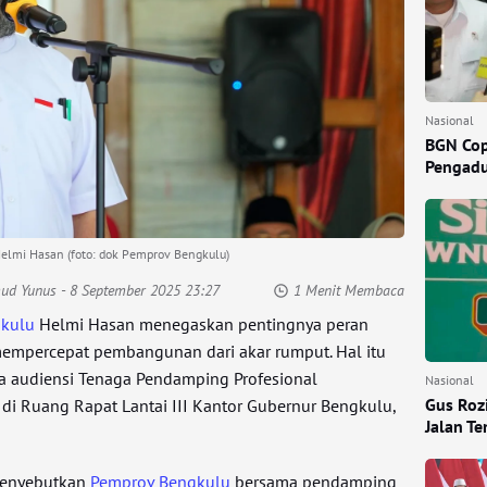
Nasional
BGN Cop
Pengadu
elmi Hasan (foto: dok Pemprov Bengkulu)
mud Yunus
- 8 September 2025 23:27
1 Menit Membaca
gkulu
Helmi Hasan menegaskan pentingnya peran
mpercepat pembangunan dari akar rumput. Hal itu
a audiensi Tenaga Pendamping Profesional
Nasional
Gus Rozi
di Ruang Rapat Lantai III Kantor Gubernur Bengkulu,
Jalan T
menyebutkan
Pemprov Bengkulu
bersama pendamping