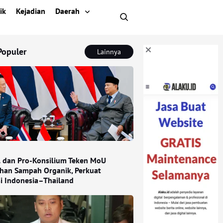
ik
Kejadian
Daerah
Populer
Lainnya
l dan Pro-Konsilium Teken MoU
han Sampah Organik, Perkuat
si Indonesia–Thailand