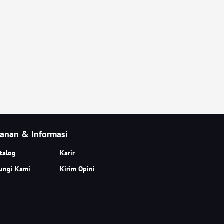
anan & Informasi
talog
Karir
ungi Kami
Kirim Opini