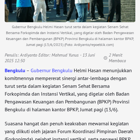
Gubernur Bengkulu Helmi Hasan turut serta dalam kegiatan Senam Sehat
Bersama Forkopimda dan Instansi Vertikal, yang digelar oleh Badan Pengawasan
Keuangan dan Pembangunan (BPKP) Provinsi Bengkulu di halaman kantor BPKP,
Jumat pagi (13/6/2025) (Foto: Ardiyanto/repoeblik.com)
Penulis:
Ardiyanto Editor: Mahmud Yunus
- 13 Juni
2 Menit
2025 12:50
Membaca
Bengkulu
–
Gubernur Bengkulu
Helmi Hasan menunjukkan
komitmennya mempererat sinergi antar-lembaga dengan
turut serta dalam kegiatan Senam Sehat Bersama
Forkopimda dan Instansi Vertikal, yang digelar oleh Badan
Pengawasan Keuangan dan Pembangunan (BPKP) Provinsi
Bengkulu di halaman kantor BPKP, Jumat pagi (13/6).
Suasana hangat dan penuh keakraban mewarnai kegiatan
yang diikuti oleh jajaran Forum Koordinasi Pimpinan Daerah
(Forkopimda), pejabat instansi vertikal, serta pegawai BPKP.