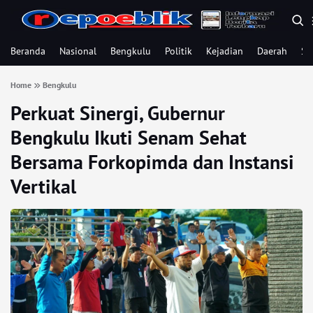
Beranda
Nasional
Bengkulu
Politik
Kejadian
Daerah
Se
Home
Bengkulu
Perkuat Sinergi, Gubernur
Bengkulu Ikuti Senam Sehat
Bersama Forkopimda dan Instansi
Vertikal