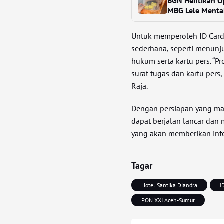
BGN Hentikan O
MBG Lele Menta
Untuk memperoleh ID Card,
sederhana, seperti menunj
hukum serta kartu pers. “
surat tugas dan kartu per
Raja.
Dengan persiapan yang ma
dapat berjalan lancar dan m
yang akan memberikan info
Tagar
Hotel Santika Diandra
I
PON XXI Aceh-Sumut