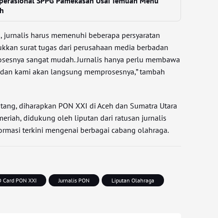
perasional SPPG Pamekasan Usai Temuan Menu
h
 jurnalis harus memenuhi beberapa persyaratan
ukkan surat tugas dari perusahaan media berbadan
Prosesnya sangat mudah. Jurnalis hanya perlu membawa
s, dan kami akan langsung memprosesnya,” tambah
tang, diharapkan PON XXI di Aceh dan Sumatra Utara
eriah, didukung oleh liputan dari ratusan jurnalis
rmasi terkini mengenai berbagai cabang olahraga.
D Card PON XXI
Jurnalis PON
Liputan Olahraga