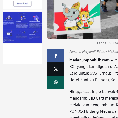
Panitia PON XXI
Penulis:
Heryandi Editor: Mahm
Medan, repoeblik.com –
Me
XXI yang akan digelar di A
Card untuk 593 jurnalis. P
Hotel Santika Diandra, Ko
Hingga saat ini, sebanyak 4
mengambil ID Card mereka,
melakukan pengambilan. K
PON XXI Bidang Media dan
memberikan informasi ini 