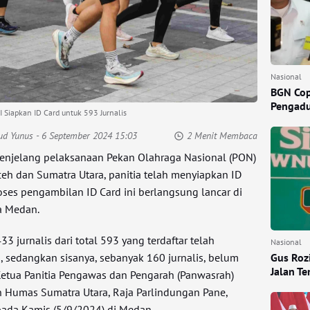
Nasional
BGN Cop
Pengadu
 Siapkan ID Card untuk 593 Jurnalis
ud Yunus
- 6 September 2024 15:03
2 Menit Membaca
njelang pelaksanaan Pekan Olahraga Nasional (PON)
ceh dan Sumatra Utara, panitia telah menyiapkan ID
roses pengambilan ID Card ini berlangsung lancar di
ta Medan.
33 jurnalis dari total 593 yang terdaftar telah
Nasional
Gus Rozi
 sedangkan sisanya, sebanyak 160 jurnalis, belum
Jalan T
etua Panitia Pengawas dan Pengarah (Panwasrah)
 Humas Sumatra Utara, Raja Parlindungan Pane,
pada Kamis (5/9/2024) di Medan.