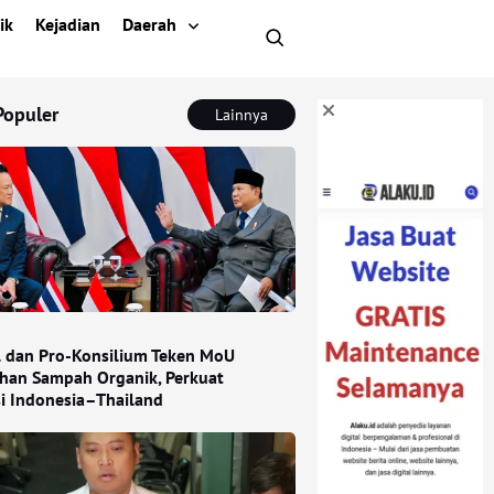
ik
Kejadian
Daerah
Populer
Lainnya
l dan Pro-Konsilium Teken MoU
han Sampah Organik, Perkuat
si Indonesia–Thailand