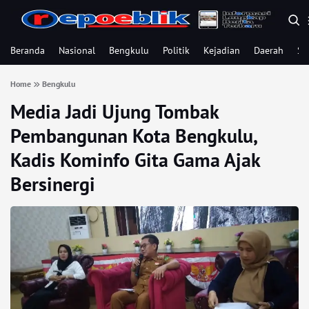
Beranda
Nasional
Bengkulu
Politik
Kejadian
Daerah
Se
Home
Bengkulu
Media Jadi Ujung Tombak
Pembangunan Kota Bengkulu,
Kadis Kominfo Gita Gama Ajak
Bersinergi