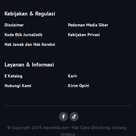
Kebijakan & Regulasi
Disclaimer
Pedoman Media Siber
Kode Etik Jurnalistik
Kebijakan Privasi
Hak Jawab dan Hak Koreksi
Layanan & Informasi
E Katalog
Karir
Hubungi Kami
Kirim Opini
© Copyright 2024 repoeblik.com - Hak Cipta Dilindungi Undang -
Undang