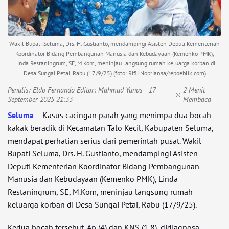
Wakil Bupati Seluma, Drs. H. Gustianto, mendampingi Asisten Deputi Kementerian
Koordinator Bidang Pembangunan Manusia dan Kebudayaan (Kemenko PMK),
Linda Restaningrum, SE, M.Kom, meninjau langsung rumah keluarga korban di
Desa Sungai Petai, Rabu (17/9/25).(foto: Rifli Nopriansa/repoeblik.com)
Penulis:
Eldo Fernando Editor: Mahmud Yunus
- 17
2 Menit
September 2025 21:33
Membaca
Seluma
– Kasus cacingan parah yang menimpa dua bocah
kakak beradik di Kecamatan Talo Kecil, Kabupaten Seluma,
mendapat perhatian serius dari pemerintah pusat. Wakil
Bupati Seluma, Drs. H. Gustianto, mendampingi Asisten
Deputi Kementerian Koordinator Bidang Pembangunan
Manusia dan Kebudayaan (Kemenko PMK), Linda
Restaningrum, SE, M.Kom, meninjau langsung rumah
keluarga korban di Desa Sungai Petai, Rabu (17/9/25).
Kedua bocah tersebut, Ap (4) dan KNS (1,8), didiagnosa