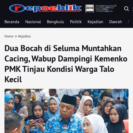
Beranda
Nasional
Bengkulu
Politik
Kejadian
Daerah
Se
Home
Kejadian
Dua Bocah di Seluma Muntahkan
Cacing, Wabup Dampingi Kemenko
PMK Tinjau Kondisi Warga Talo
Kecil